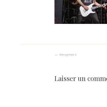
Navigation
Benighted-2
de
Laisser un comm
l’article