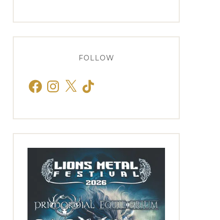
FOLLOW
Facebook
Instagram
X
TikTok