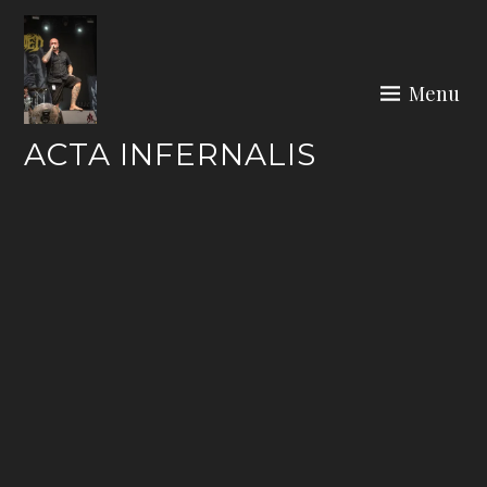
Skip
to
content
Menu
ACTA INFERNALIS