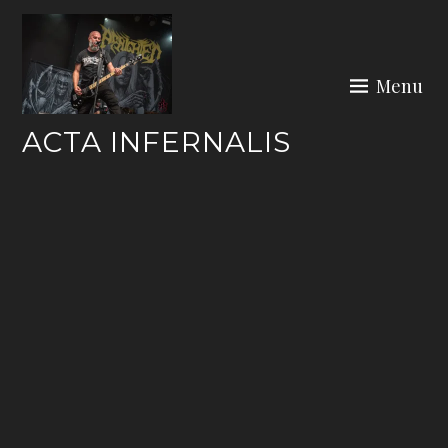
Skip
to
content
Menu
ACTA INFERNALIS