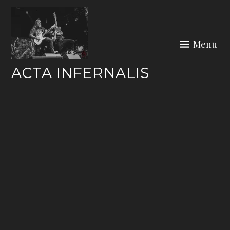
Skip
to
content
Menu
ACTA INFERNALIS