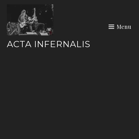
Skip
to
content
Menu
ACTA INFERNALIS