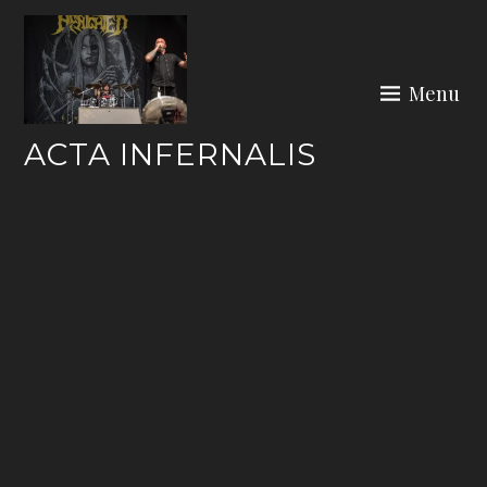
Skip
to
content
Menu
ACTA INFERNALIS