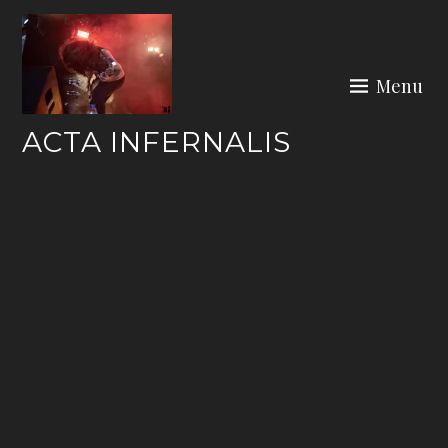
Skip
to
content
Menu
ACTA INFERNALIS