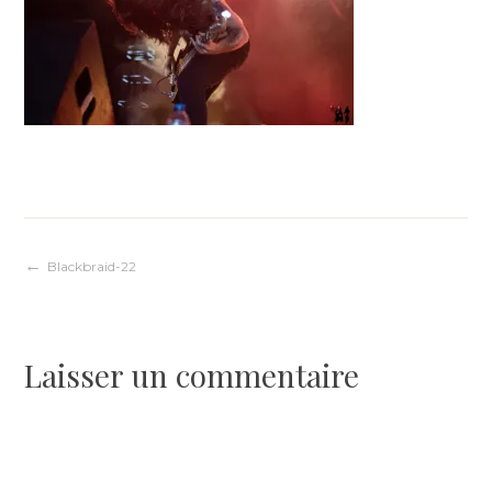
Navigation
Blackbraid-22
de
Laisser un commentaire
l’article