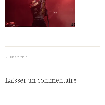
Navigation
Blackbraid-36
de
Laisser un commentaire
l’article