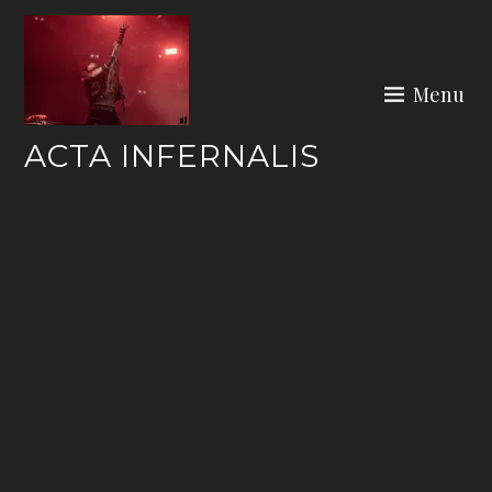
Skip
to
content
Menu
ACTA INFERNALIS