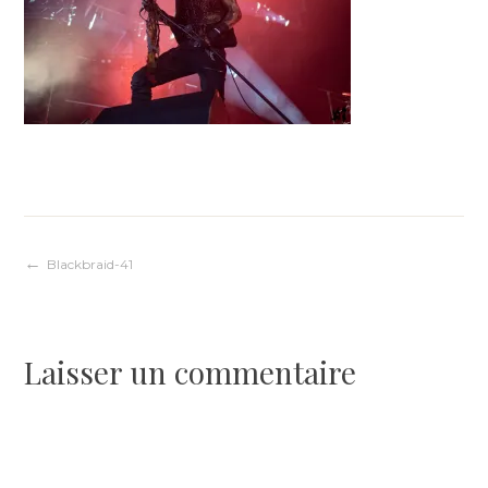
Navigation
Blackbraid-41
de
Laisser un commentaire
l’article