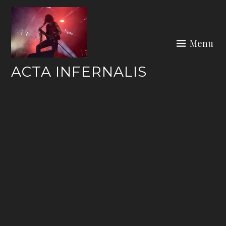
Skip
to
content
Menu
ACTA INFERNALIS