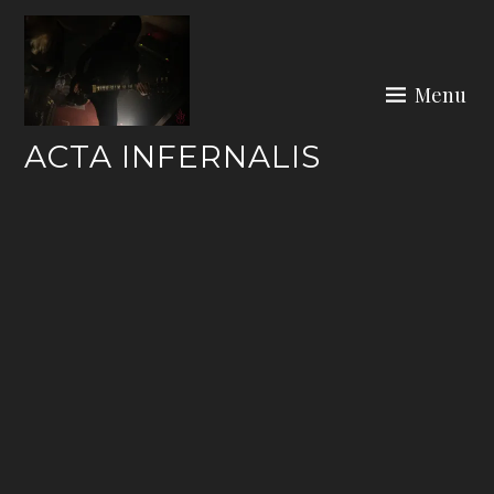
Skip
to
content
Menu
ACTA INFERNALIS