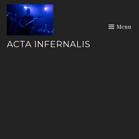
Skip
to
content
Menu
ACTA INFERNALIS