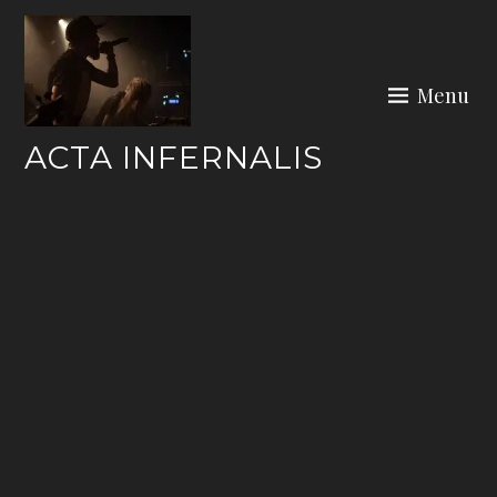
Skip
to
content
Menu
ACTA INFERNALIS