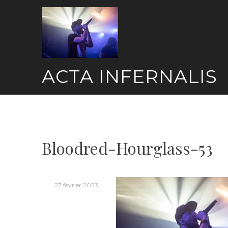
Skip
to
content
ACTA INFERNALIS
Bloodred-Hourglass-53
27 février 2023