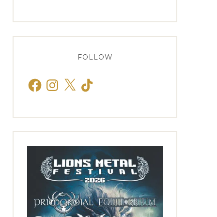
FOLLOW
Facebook
Instagram
X
TikTok