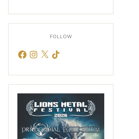
FOLLOW
Facebook
Instagram
X
TikTok