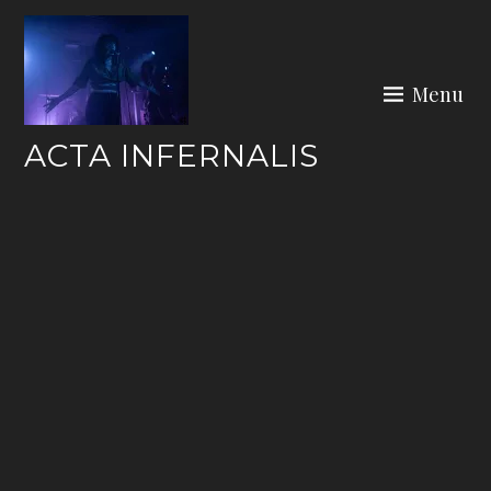
Skip
to
content
Menu
ACTA INFERNALIS