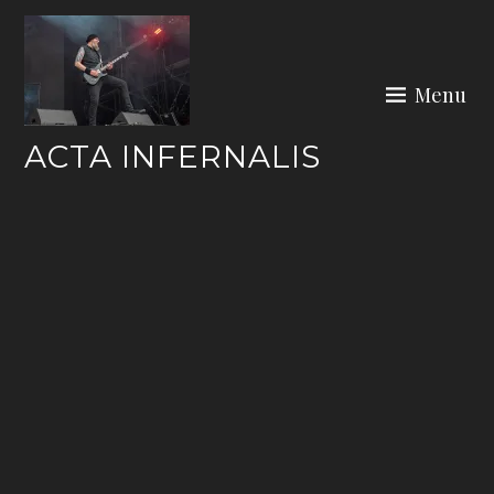
Skip
to
content
Menu
ACTA INFERNALIS