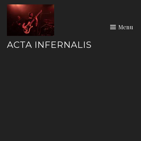
Skip
to
content
Menu
ACTA INFERNALIS