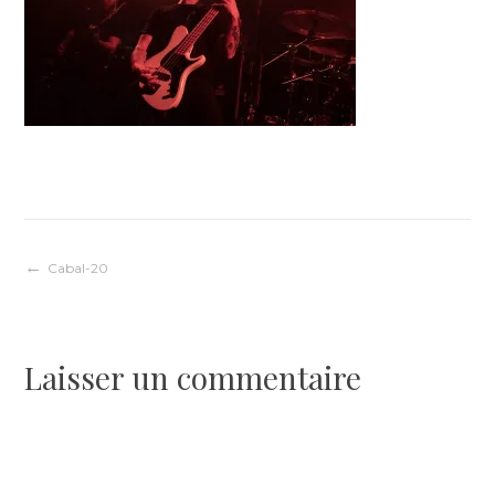
Navigation
Cabal-20
de
Laisser un commentaire
l’article