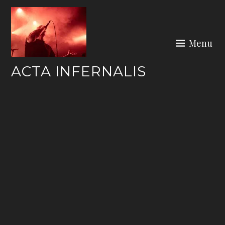
Skip
to
content
Menu
ACTA INFERNALIS