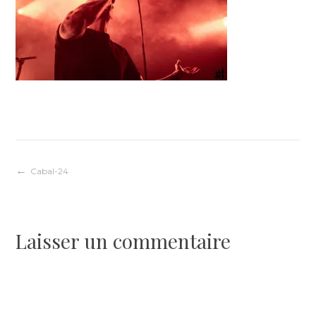
Navigation
Cabal-24
de
Laisser un commentaire
l’article