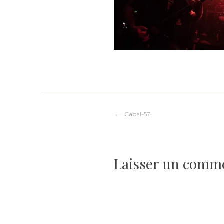
Navigation
Cabal-57
de
Laisser un comm
l’article