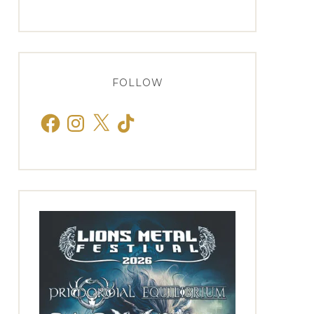
FOLLOW
Facebook
Instagram
X
TikTok