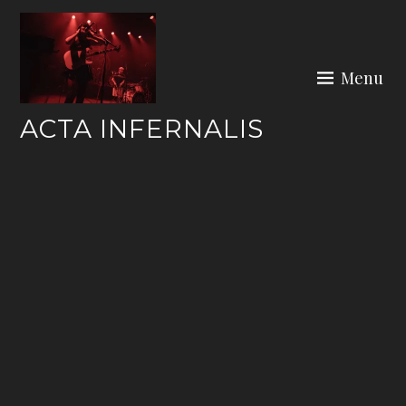
Skip
to
content
Menu
ACTA INFERNALIS