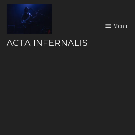
Skip
to
content
Menu
ACTA INFERNALIS