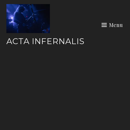
Skip
to
content
Menu
ACTA INFERNALIS