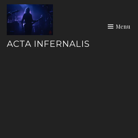
Skip
to
content
Menu
ACTA INFERNALIS