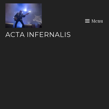
Skip
to
content
Menu
ACTA INFERNALIS