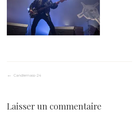
Navigation
Candlemass-24
de
Laisser un commentaire
l’article