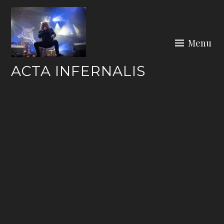
Skip
to
content
Menu
ACTA INFERNALIS