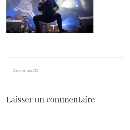
Navigation
Candlemass-32
de
Laisser un commentaire
l’article