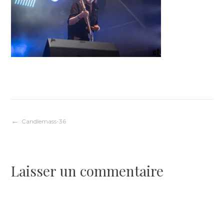
Navigation
Candlemass-36
de
Laisser un commentaire
l’article