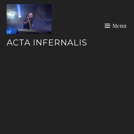
Skip
to
content
Menu
ACTA INFERNALIS