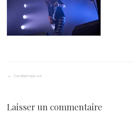
Navigation
Candlemass-44
de
Laisser un commentaire
l’article