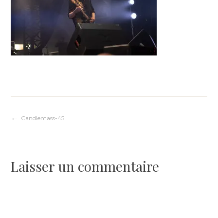
Navigation
Candlemass-45
de
Laisser un commentaire
l’article