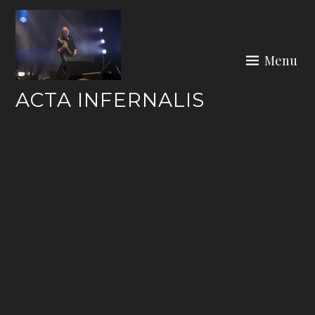
Skip
to
content
Menu
ACTA INFERNALIS