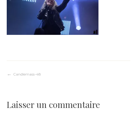
Navigation
Candlemass-48
de
Laisser un commentaire
l’article