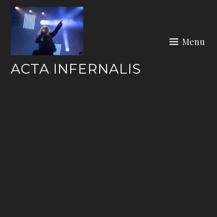
Skip
to
content
Menu
ACTA INFERNALIS