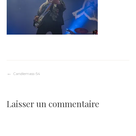
Navigation
Candlemass-54
de
Laisser un commentaire
l’article