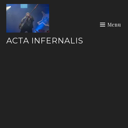
Skip
to
content
Menu
ACTA INFERNALIS