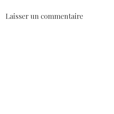
de
l’article
Laisser un commentaire