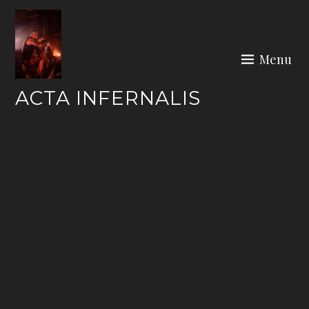
Skip
to
content
Menu
ACTA INFERNALIS