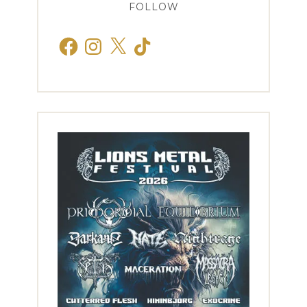
FOLLOW
Facebook
Instagram
X
TikTok