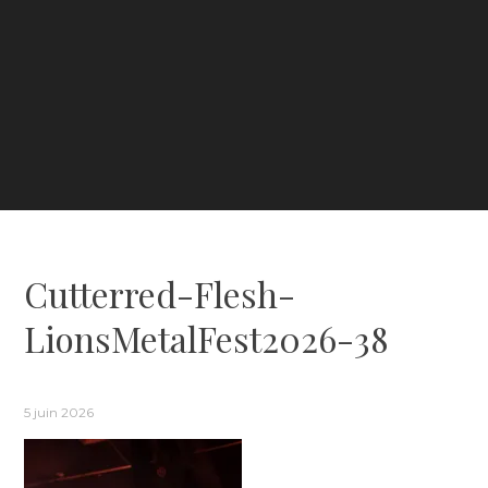
Cutterred-Flesh-
LionsMetalFest2026-38
5 juin 2026