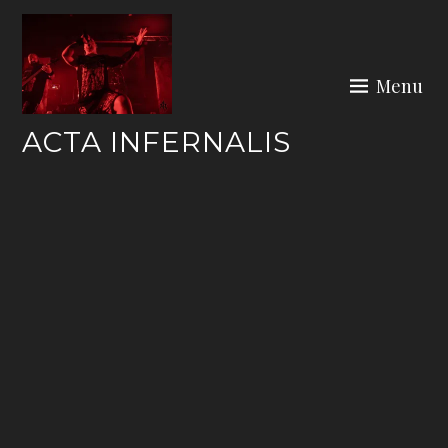
Skip
to
content
Menu
ACTA INFERNALIS