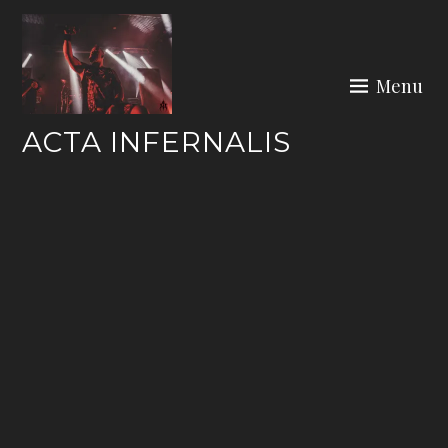
Skip
to
content
Menu
ACTA INFERNALIS