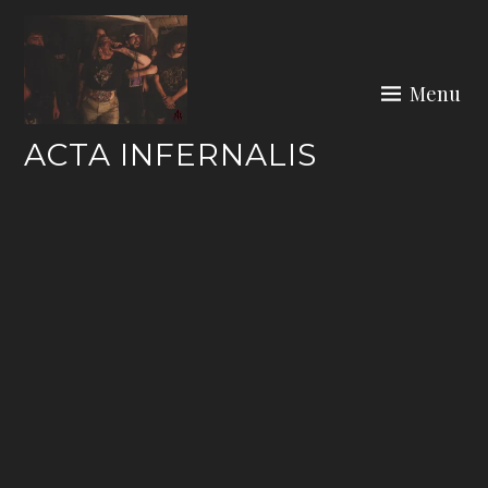
Skip
to
content
Menu
ACTA INFERNALIS