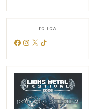
FOLLOW
Facebook
Instagram
X
TikTok