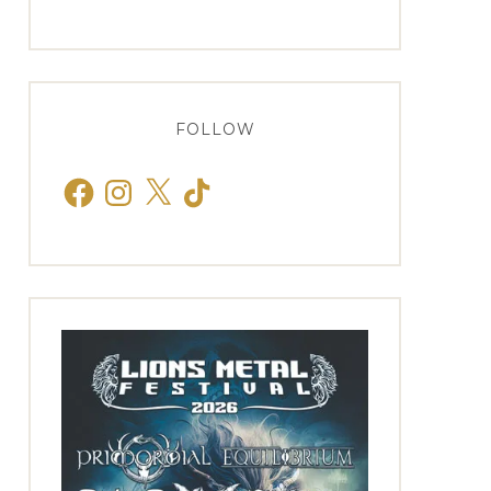
FOLLOW
Facebook
Instagram
X
TikTok