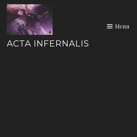
Skip
to
content
Menu
ACTA INFERNALIS