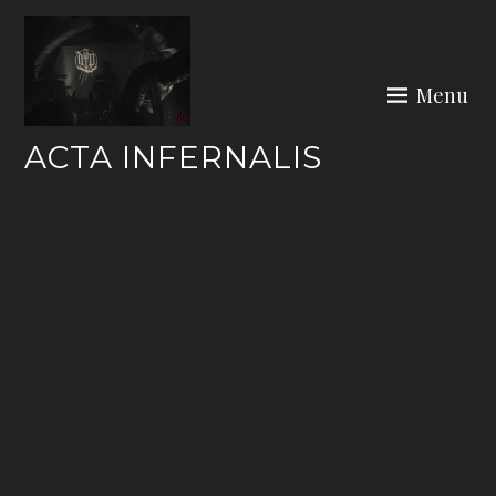
Skip
to
content
Menu
ACTA INFERNALIS