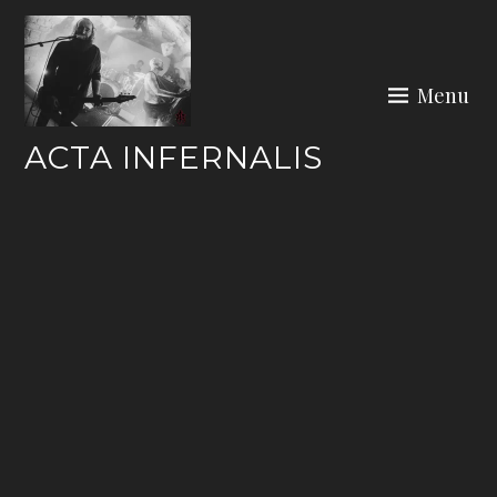
Skip
to
content
Menu
ACTA INFERNALIS