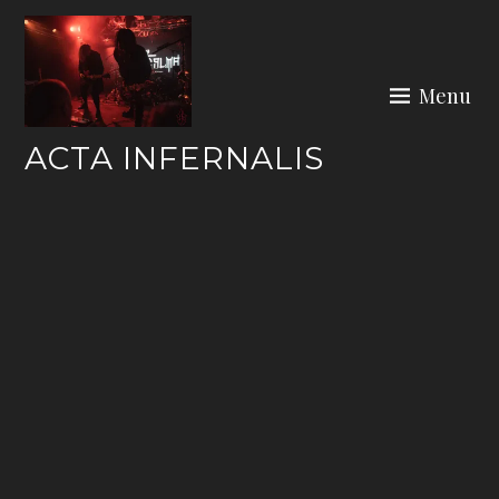
Skip
to
content
Menu
ACTA INFERNALIS