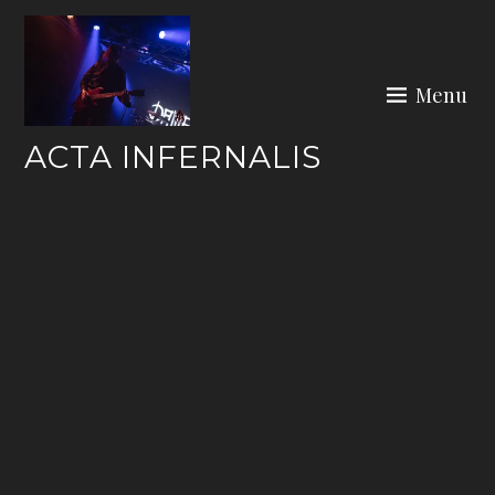
Skip
to
content
Menu
ACTA INFERNALIS