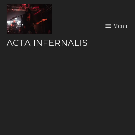
Skip
to
content
Menu
ACTA INFERNALIS