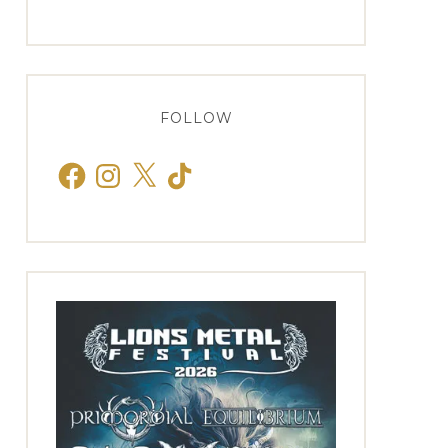
FOLLOW
Facebook
Instagram
X
TikTok