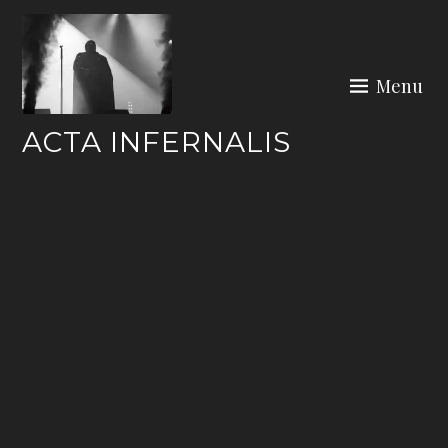
Skip
to
content
Menu
ACTA INFERNALIS