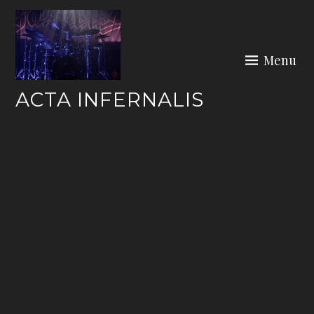
Skip
to
content
Menu
ACTA INFERNALIS