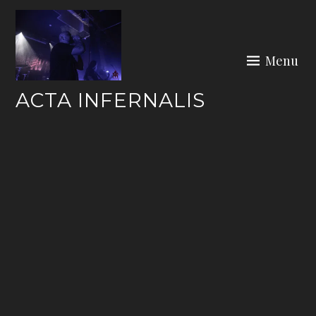
Skip
to
content
Menu
ACTA INFERNALIS