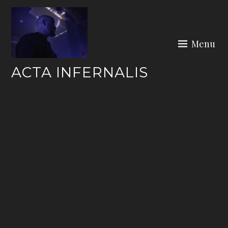
Skip
to
content
Menu
ACTA INFERNALIS