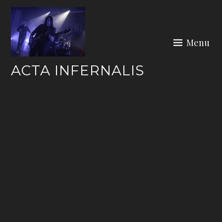
Skip
to
content
Menu
ACTA INFERNALIS