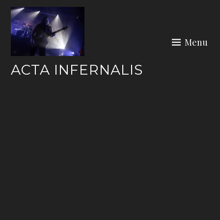
Skip
to
content
Menu
ACTA INFERNALIS