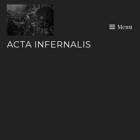
Skip
to
content
Menu
ACTA INFERNALIS